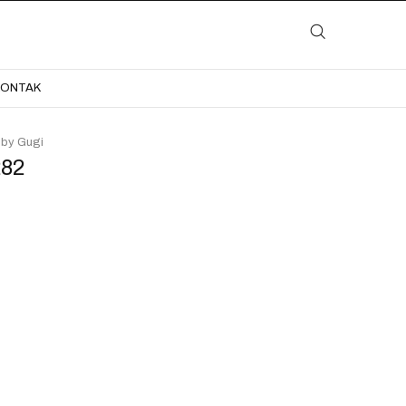
LAYANAN
KATALOG
GALERI
BLOG
KONTAK
KONTAK
 by Gugi
282