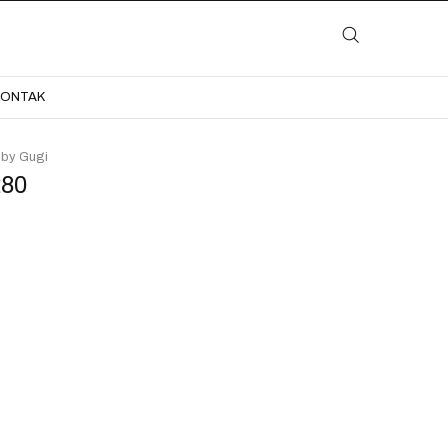
LAYANAN
KATALOG
GALERI
BLOG
KONTAK
KONTAK
 by Gugi
280