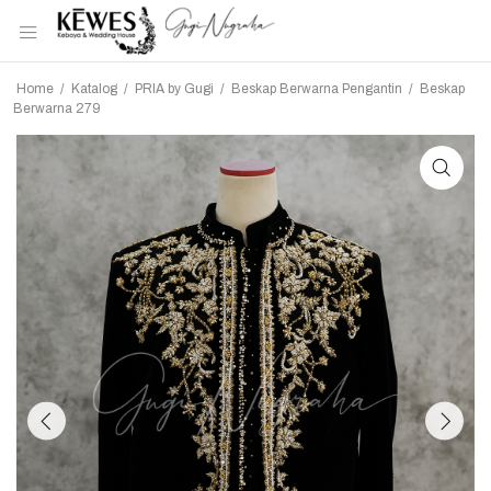
Home
/
Katalog
/
PRIA by Gugi
/
Beskap Berwarna Pengantin
/
Beskap
Berwarna 279