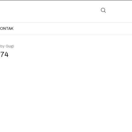
LAYANAN
KATALOG
GALERI
BLOG
KONTAK
KONTAK
 by Gugi
274