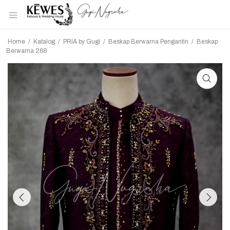
Home
/
Katalog
/
PRIA by Gugi
/
Beskap Berwarna Pengantin
/
Beskap
Berwarna 268