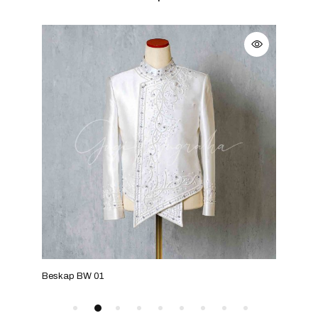
Beskap BW 01
Besk