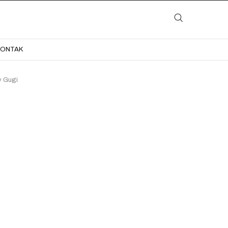
LAYANAN
KATALOG
GALERI
BLOG
KONTAK
KONTAK
y Gugi