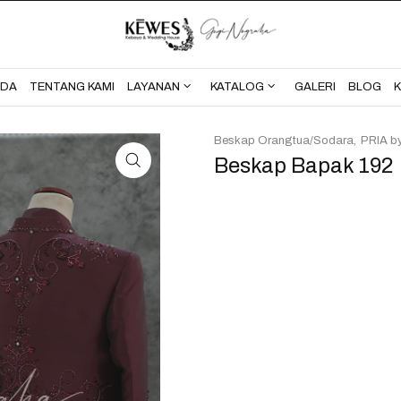
BERANDA
TENTANG KAMI
NDA
TENTANG KAMI
LAYANAN
KATALOG
GALERI
BLOG
Beskap Orangtua/Sodara
PRIA b
Beskap Bapak 192