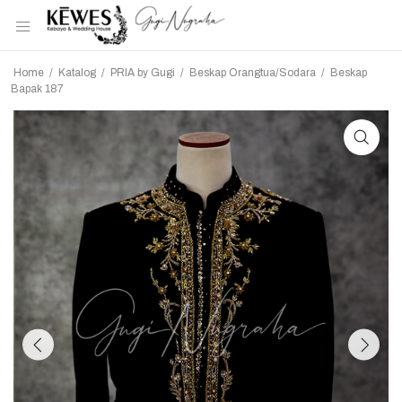
Home
/
Katalog
/
PRIA by Gugi
/
Beskap Orangtua/Sodara
/
Beskap
Bapak 187