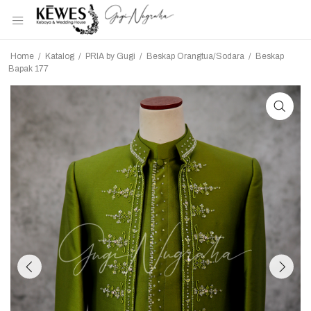
Home
/
Katalog
/
PRIA by Gugi
/
Beskap Orangtua/Sodara
/
Beskap
Bapak 177