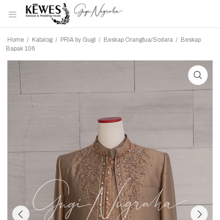
Home
/
Katalog
/
PRIA by Gugi
/
Beskap Orangtua/Sodara
/
Beskap
Bapak 106