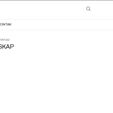
LAYANAN
KATALOG
GALERI
BLOG
KONTAK
KONTAK
Beskap
SKAP