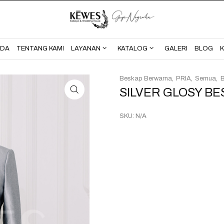
BERANDA
TENTANG KAMI
NDA
TENTANG KAMI
LAYANAN
KATALOG
GALERI
BLOG
Beskap Berwarna
PRIA
Semua
SILVER GLOSY BE
SKU:
N/A