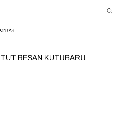
LAYANAN
KATALOG
GALERI
BLOG
KONTAK
KONTAK
UTUT BESAN KUTUBARU