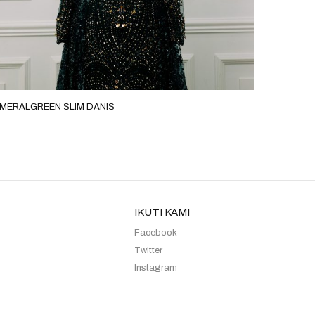
MERALGREEN SLIM DANIS
GREEN S
IKUTI KAMI
Facebook
Twitter
Instagram