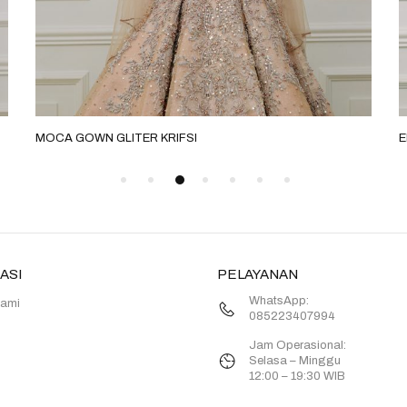
MOCA GOWN GLITER KRIFSI
E
ASI
PELAYANAN
WhatsApp:
Kami
085223407994
Jam Operasional:
Selasa – Minggu
12:00 – 19:30 WIB