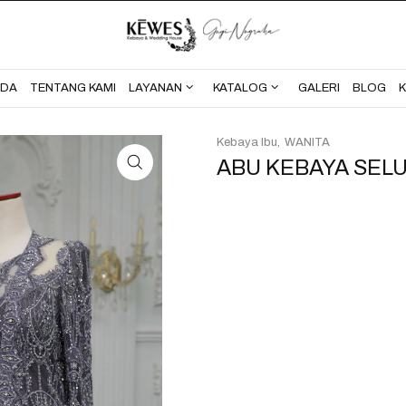
BERANDA
TENTANG KAMI
NDA
TENTANG KAMI
LAYANAN
KATALOG
GALERI
BLOG
Kebaya Ibu
WANITA
ABU KEBAYA SEL