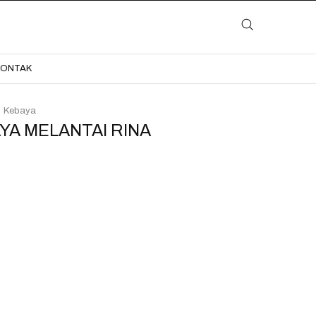
LAYANAN
KATALOG
GALERI
BLOG
KONTAK
KONTAK
Kebaya
YA MELANTAI RINA