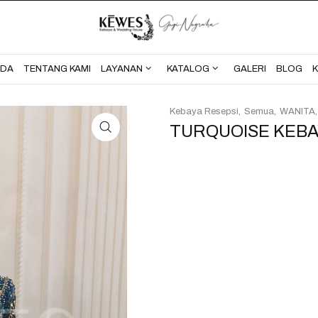
BERANDA
TENTANG KAMI
NDA
TENTANG KAMI
LAYANAN
KATALOG
GALERI
BLOG
Kebaya Resepsi
Semua
WANITA
TURQUOISE KEBA