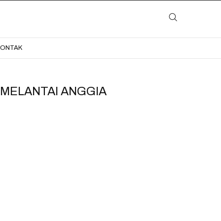
LAYANAN
KATALOG
GALERI
BLOG
KONTAK
KONTAK
MELANTAI ANGGIA