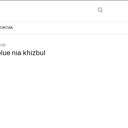
LAYANAN
KATALOG
GALERI
BLOG
KONTAK
KONTAK
ugi
blue nia khizbul