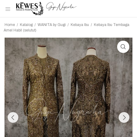
Home
/
Katalog
/
WANITA by Gugi
/
Kebaya Ibu
/
Kebaya Ibu Tembaga
Amel Habil (selutut)