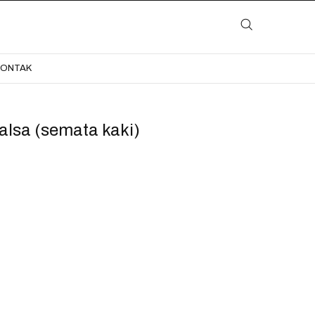
LAYANAN
KATALOG
GALERI
BLOG
KONTAK
KONTAK
Salsa (semata kaki)