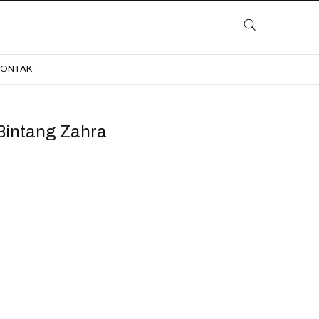
LAYANAN
KATALOG
GALERI
BLOG
KONTAK
KONTAK
Bintang Zahra