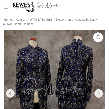
Home
/
Katalog
/
WANITA by Gugi
/
Kebaya Ibu
/
Kebaya Ibu Navy
Alisyah Genta (selutut)