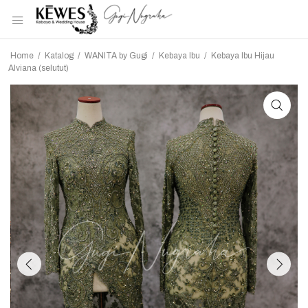
Home
/
Katalog
/
WANITA by Gugi
/
Kebaya Ibu
/
Kebaya Ibu Hijau
Alviana (selutut)