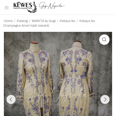
Home
/
Katalog
/
WANITA by Gugi
/
Kebaya Ibu
/
Kebaya Ibu
Champagne Amel Habil (selutut)