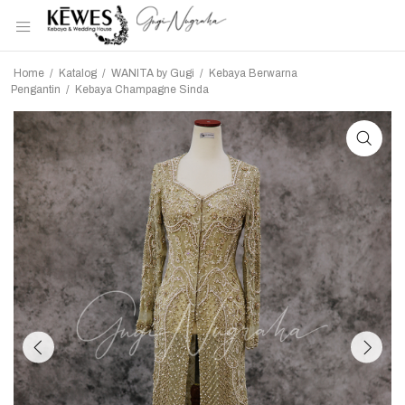
Home
/
Katalog
/
WANITA by Gugi
/
Kebaya Berwarna
Pengantin
/
Kebaya Champagne Sinda