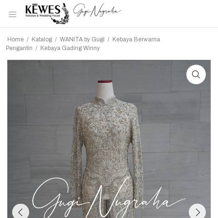
Home
/
Katalog
/
WANITA by Gugi
/
Kebaya Berwarna
Pengantin
/
Kebaya Gading Winny