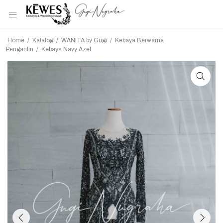
Home
/
Katalog
/
WANITA by Gugi
/
Kebaya Berwarna
Pengantin
/
Kebaya Navy Azel