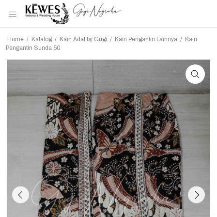
Home
/
Katalog
/
Kain Adat by Gugi
/
Kain Pengantin Lainnya
/
Kain
Pengantin Sunda 50