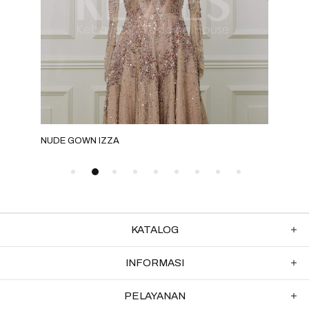
NUDE GOWN IZZA
DUS
KATALOG
INFORMASI
PELAYANAN