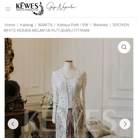
Home
/
Katalog
/
WANITA
/
Kebaya Putih / BW
/
Melantai
/
BROKEN
WHITE KEBAYA MELANTAI KUTUBARU FITRIANI