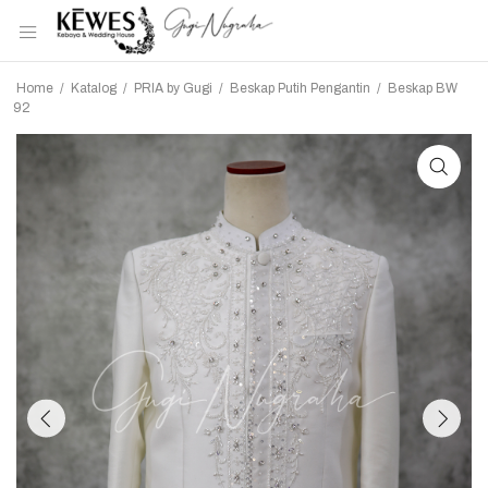
Home
/
Katalog
/
PRIA by Gugi
/
Beskap Putih Pengantin
/
Beskap BW
92