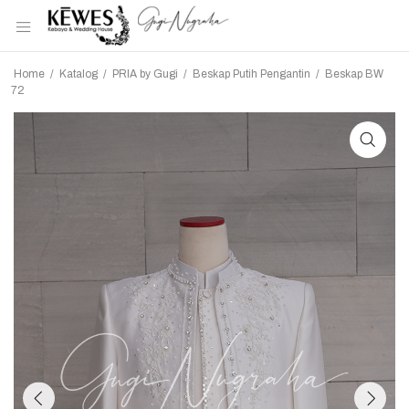
Home
/
Katalog
/
PRIA by Gugi
/
Beskap Putih Pengantin
/
Beskap BW
72