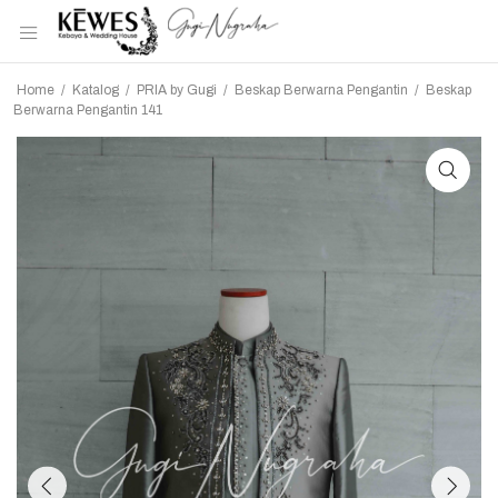
Home
/
Katalog
/
PRIA by Gugi
/
Beskap Berwarna Pengantin
/
Beskap
Berwarna Pengantin 141