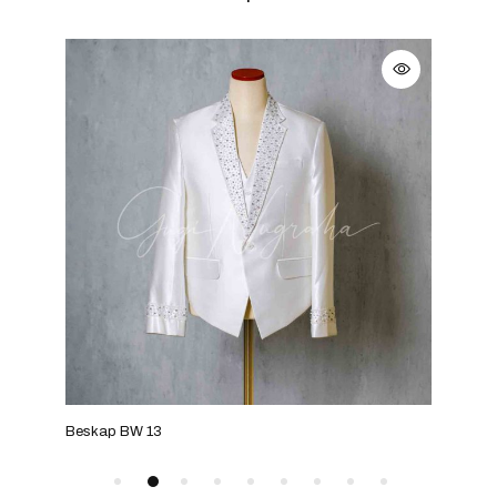
Beskap BW 13
Bes