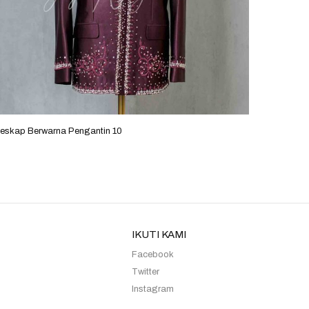
eskap Berwarna Pengantin 10
Beskap B
IKUTI KAMI
Facebook
Twitter
Instagram