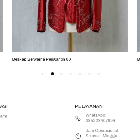
Beskap Berwarna Pengantin 06
B
ASI
PELAYANAN
WhatsApp:
Kami
085223407994
Jam Operasional:
Selasa – Minggu