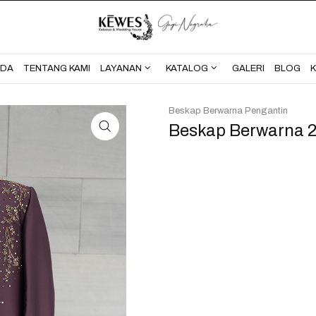
BERANDA
TENTANG KAMI
NDA
TENTANG KAMI
LAYANAN
KATALOG
GALERI
BLOG
Beskap Berwarna Pengantin
Beskap Berwarna 