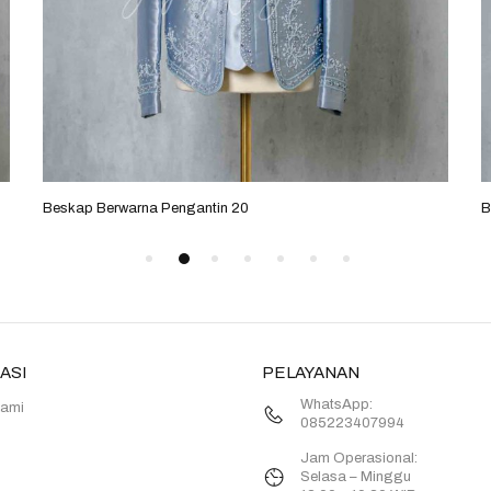
Beskap Berwarna Pengantin 20
B
ASI
PELAYANAN
WhatsApp:
Kami
085223407994
Jam Operasional:
Selasa – Minggu