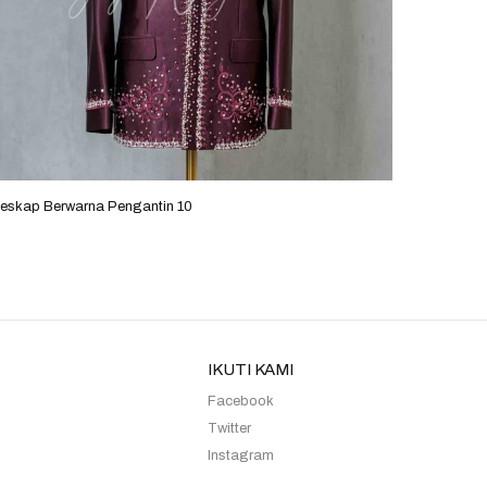
eskap Berwarna Pengantin 10
Beskap B
IKUTI KAMI
Facebook
Twitter
Instagram