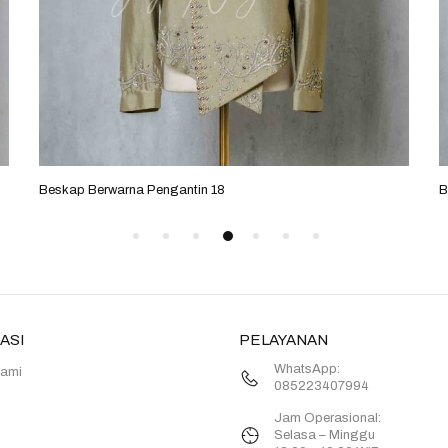
Beskap Berwarna Pengantin 18
B
ASI
PELAYANAN
WhatsApp:
Kami
085223407994
Jam Operasional:
Selasa – Minggu