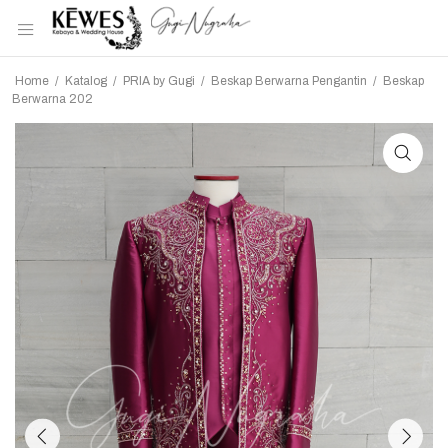
Home
/
Katalog
/
PRIA by Gugi
/
Beskap Berwarna Pengantin
/
Beskap
Berwarna 202