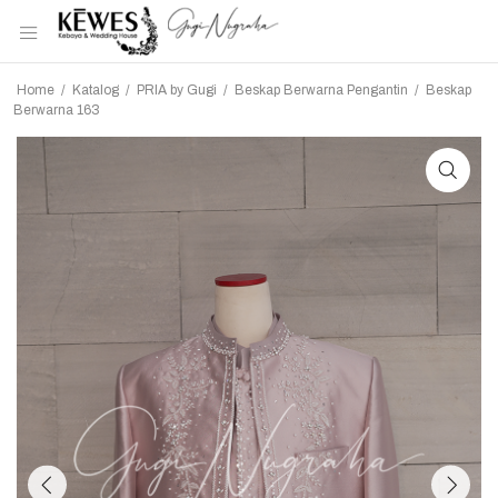
Home
/
Katalog
/
PRIA by Gugi
/
Beskap Berwarna Pengantin
/
Beskap
Berwarna 163