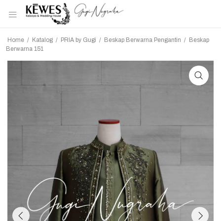
Home
/
Katalog
/
PRIA by Gugi
/
Beskap Berwarna Pengantin
/
Beskap
Berwarna 151