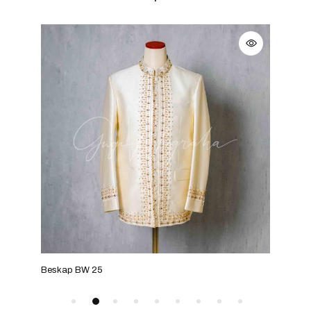
Beskap BW 25
Besk