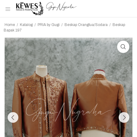
Home
/
Katalog
/
PRIA by Gugi
/
Beskap Orangtua/Sodara
/
Beskap
Bapak 197