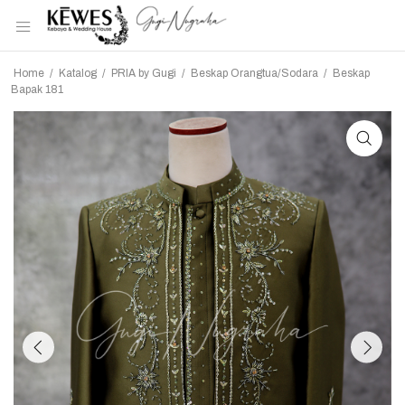
Home
/
Katalog
/
PRIA by Gugi
/
Beskap Orangtua/Sodara
/
Beskap
Bapak 181