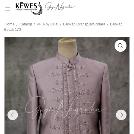
Home
/
Katalog
/
PRIA by Gugi
/
Beskap Orangtua/Sodara
/
Beskap
Bapak 173