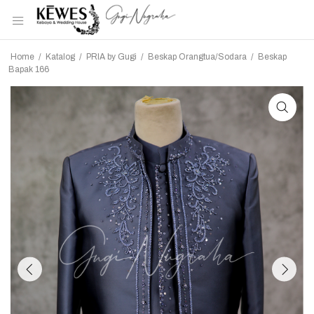
Home
/
Katalog
/
PRIA by Gugi
/
Beskap Orangtua/Sodara
/
Beskap
Bapak 166