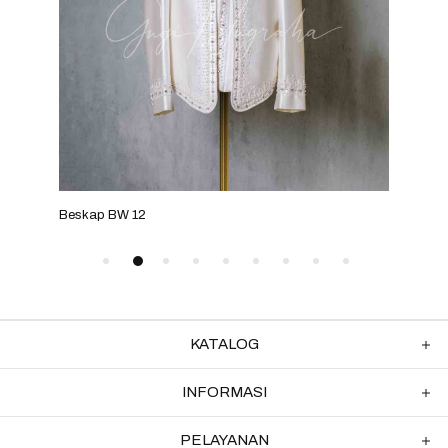
Beskap BW 12
Besk
KATALOG
INFORMASI
PELAYANAN