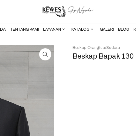
BERANDA
TENTANG KAMI
NDA
TENTANG KAMI
LAYANAN
KATALOG
GALERI
BLOG
Beskap Orangtua/Sodara
Beskap Bapak 130