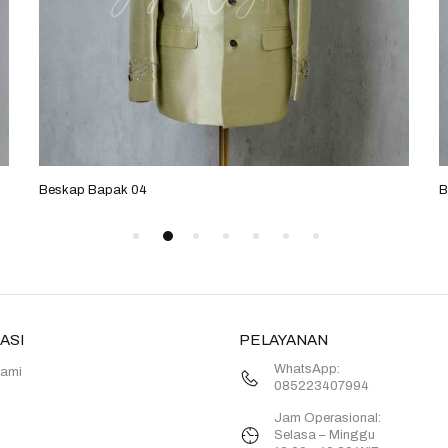
Beskap Bapak 04
B
ASI
PELAYANAN
WhatsApp:
Kami
085223407994
Jam Operasional:
Selasa – Minggu