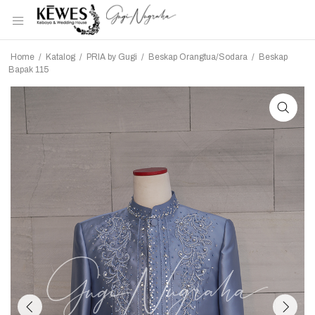
Home
/
Katalog
/
PRIA by Gugi
/
Beskap Orangtua/Sodara
/
Beskap
Bapak 115