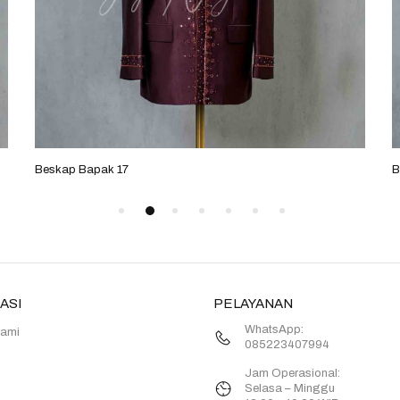
Beskap Bapak 17
B
ASI
PELAYANAN
WhatsApp:
Kami
085223407994
Jam Operasional:
Selasa – Minggu