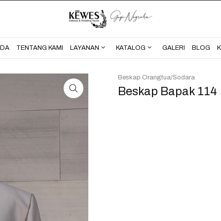
BERANDA
TENTANG KAMI
NDA
TENTANG KAMI
LAYANAN
KATALOG
GALERI
BLOG
Beskap Orangtua/Sodara
Beskap Bapak 114