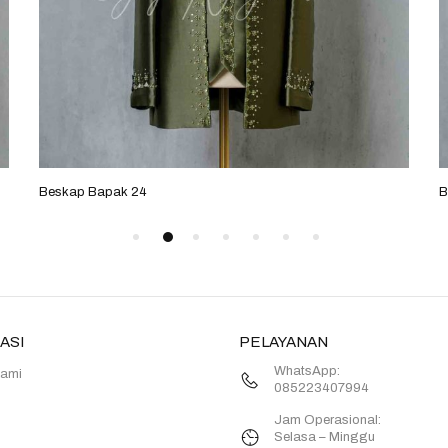
Beskap Bapak 07
B
ASI
PELAYANAN
WhatsApp:
Kami
085223407994
Jam Operasional:
Selasa – Minggu