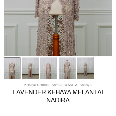
Kebaya Resepsi
Semua
WANITA
Kebaya
LAVENDER KEBAYA MELANTAI
NADIRA