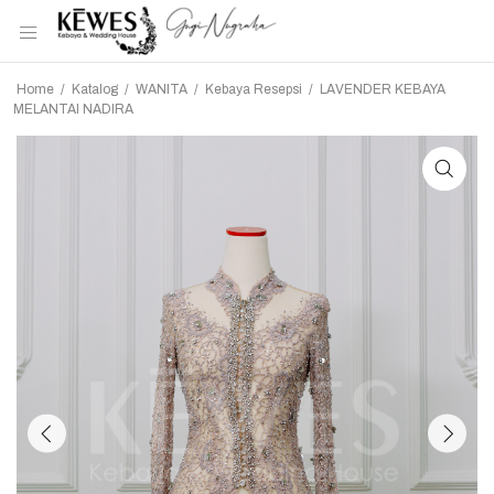
Home
/
Katalog
/
WANITA
/
Kebaya Resepsi
/
LAVENDER KEBAYA
MELANTAI NADIRA