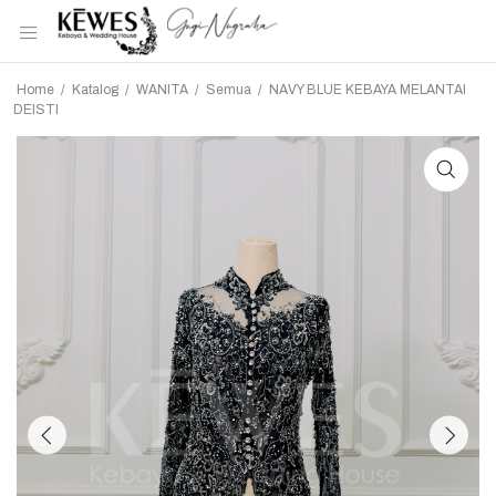
Home
/
Katalog
/
WANITA
/
Semua
/
NAVY BLUE KEBAYA MELANTAI
DEISTI