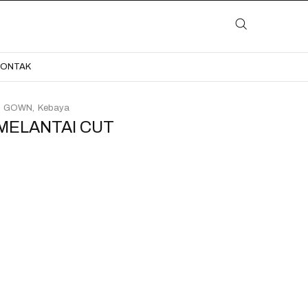
LAYANAN
KATALOG
GALERI
BLOG
KONTAK
KONTAK
GOWN
Kebaya
MELANTAI CUT