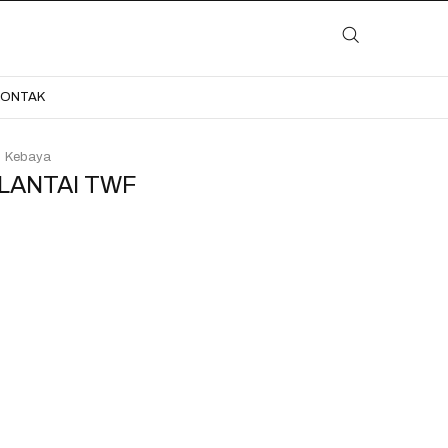
LAYANAN
KATALOG
GALERI
BLOG
KONTAK
KONTAK
Kebaya
LANTAI TWF