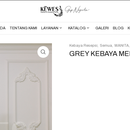
BERANDA
TENTANG KAMI
NDA
TENTANG KAMI
LAYANAN
KATALOG
GALERI
BLOG
Kebaya Resepsi
Semua
WANITA
GREY KEBAYA ME