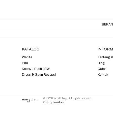
BERA
KATALOG
INFORM
Wanita
Tentang 
Pria
Blog
Kebaya Putih / BW
Galeri
Dress & Gaun Resepsi
Kontak
© 2022 Kewes Kebaya. All Rights Reserved.
Code by
FromTech
.