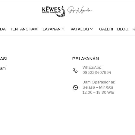
BERANDA
TENTANG KAMI
NDA
TENTANG KAMI
LAYANAN
KATALOG
GALERI
BLOG
ASI
PELAYANAN
WhatsApp:
Kami
085223407994
Jam Operasional:
Selasa – Minggu
12:00 – 19:30 WIB