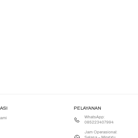
ASI
PELAYANAN
WhatsApp:
Kami
085223407994
Jam Operasional:
Selasa – Minggu